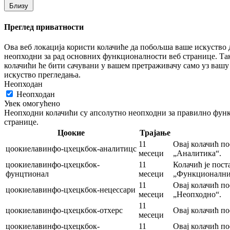
Близу
Преглед приватности
Ова веб локација користи колачиће да побољша ваше искуство до
неопходни за рад основних функционалности веб странице. Так
колачићи ће бити сачувани у вашем претраживачу само уз вашу 
искуство прегледања.
Неопходан
Неопходан
Увек омогућено
Неопходни колачићи су апсолутно неопходни за правилно функ
странице.
Цоокие
Трајање
11
Овај колачић по
цоокиелавинфо-цхецкбок-аналитицс
месеци
„Аналитика“.
цоокиелавинфо-цхецкбок-
11
Колачић је пост
фунцтионал
месеци
„Функционални
11
Овај колачић по
цоокиелавинфо-цхецкбок-нецессари
месеци
„Неопходно“.
11
цоокиелавинфо-цхецкбок-отхерс
Овај колачић по
месеци
цоокиелавинфо-цхецкбок-
11
Овај колачић по