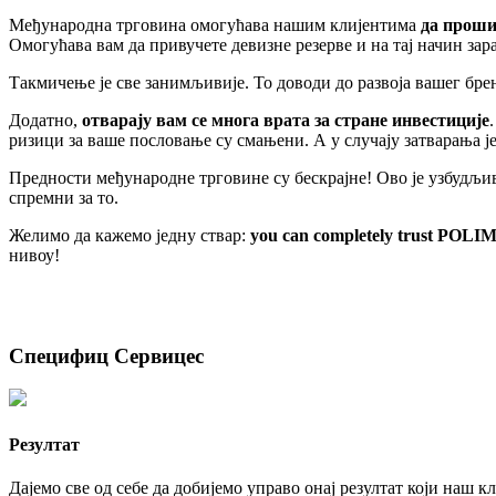
Међународна трговина омогућава нашим клијентима
да проши
Омогућава вам да привучете девизне резерве и на тај начин за
Такмичење је све занимљивије. То доводи до развоја вашег бре
Додатно,
отварају вам се многа врата за стране инвестиције
ризици за ваше пословање су смањени. А у случају затварања ј
Предности међународне трговине су бескрајне! Ово је узбудљив
спремни за то.
Желимо да кажемо једну ствар:
you can completely trust PO
нивоу!
Специфиц Сервицес
Резултат
Дајемо све од себе да добијемо управо онај резултат који наш к