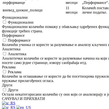
перформанце
месеци
„Перформансе“.
11
Колачић постављ
виевед_цоокие_полици
месеци
личне податке.
Функционални
Функционални
Функционални колачићи помажу у обављању одређених функциј
функције трећих страна.
Перформансе
Перформансе
Колачићи учинка се користе за разумевање и анализу кључних 
Аналитика
Аналитика
Аналитички колачићи се користе за разумевање начина на који
посете само једне странице, извору саобраћаја итд.
Реклама
Реклама
Колачићи за оглашавање се користе да би посетиоцима пружили
пружање прилагођених огласа.
Други
Други
Остали некатегорисани колачићи су они који се анализирају и 
САЧУВАЈ И ПРИХВАТИ