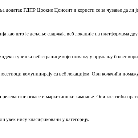
а додатак ГДПР Цоокие Цонсент и користи се за чување да ли је
а као што је дељење садржаја веб локације на платформама др
индекса учинка веб странице који помажу у пружању бољег кори
 посетиоци комуницирају са веб локацијом. Ови колачићи помаж
 релевантне огласе и маркетиншке кампање. Ови колачићи прате
још увек нису класификовани у категорију.