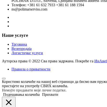
POLIMAR D.O.O., Slovenia, Ljubljana Business address Tržaš
Телефон: +381 61 632 7933 +381 61 188 1594
ns@polimarserviss.com
Наше услуге
Трговина
Велепродаја
Логистичке услуги
Ауторска права © 2022 Сва права задржана. Покреће га
ИнАвеб
Правила о приватности
Користимо колачиће на нашој веб страници да бисмо вам пруж
пристајете на употребу СВИХ колачића.
Немојте продавати моје личне податке
.
Подешавања колачића
Прихвати