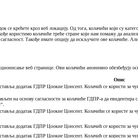
к се крећете кроз веб локацију. Од тога, колачићи који су кате
ође користимо колачиће треће стране који нам помажу да анализ
сагласност. Такође имате опцију да искључите ове колачиће. Ал
ционисање веб странице. Ови колачићи анонимно обезбеђују ос
Опис
ставља додатак ГДПР Цоокие Цонсент. Колачић се користи за чув
ављен на основу сагласности за колачиће ГДПР-а да евидентира с
“.
ставља додатак ГДПР Цоокие Цонсент. Колачићи се користе за чу
ставља додатак ГДПР Цоокие Цонсент. Колачић се користи за чув
ставља додатак ГДПР Цоокие Цонсент. Колачић се користи за чув