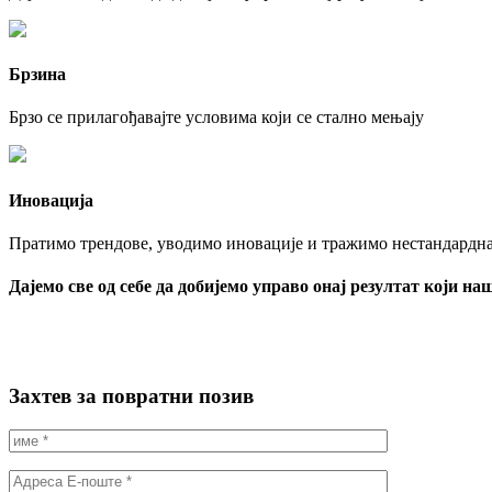
Брзина
Брзо се прилагођавајте условима који се стално мењају
Иновација
Пратимо трендове, уводимо иновације и тражимо нестандардн
Дајемо све од себе да добијемо управо онај резултат који на
Захтев за повратни позив