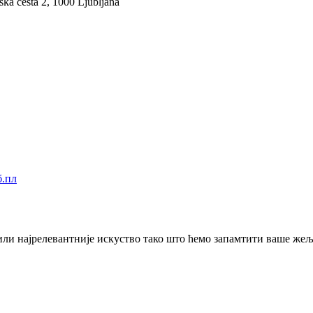
ka cesta 2, 1000 Ljubljana
.пл
или најрелевантније искуство тако што ћемо запамтити ваше же