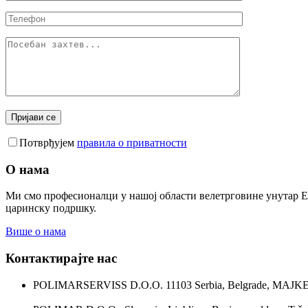
Потврђујем
правила о приватности
О нама
Ми смо професионалци у нашој области велетрговине унутар Ев
царинску подршку.
Више о нама
Контактирајте нас
POLIMARSERVISS D.O.O. 11103 Serbia, Belgrade, MAJKE J