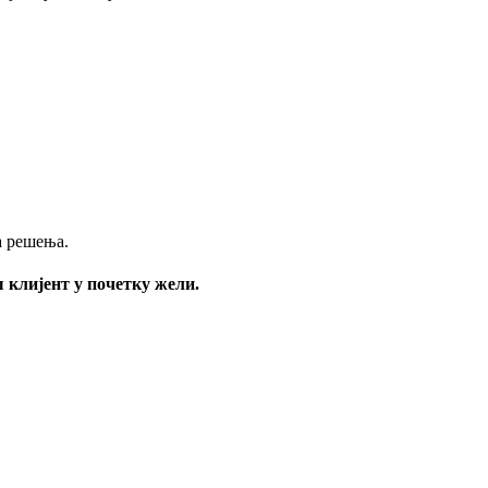
а решења.
ш клијент у почетку жели.