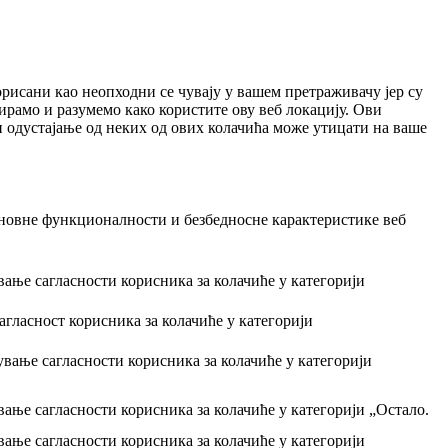
горисани као неопходни се чувају у вашем претраживачу јер су
ирамо и разумемо како користите ову веб локацију. Ови
и одустајање од неких од ових колачића може утицати на ваше
новне функционалности и безбедносне карактеристике веб
ање сагласности корисника за колачиће у категорији
агласност корисника за колачиће у категорији
вање сагласности корисника за колачиће у категорији
ање сагласности корисника за колачиће у категорији „Остало.
ање сагласности корисника за колачиће у категорији