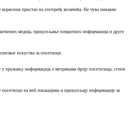
 корисник пристао на употребу колачића. Не чува никакве
уштвених медија, прикупљање повратних информација и друге
сничког искуства за посетиоце.
у у пружању информација о метрикама броју посетилаца, стопи
 посетиоце на веб локацијама и прикупљају информације за