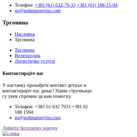
Телефон:
+381 (61) 632-79-33
+381 (61) 188-15-94
ns@polimarserviss.com
Трговина
Насловна
Трговина
Трговина
Велепродаја
Логистичке услуги
Контактирајте нас
У наставку пронађите контакт детаље и
контактирајте нас данас! Наши стручњаци
су увек спремни да вам помогну.
Телефон: +381 61 632 7933 +381 61
188 1594
ns@polimarserviss.com
Добијте бесплатну понуду