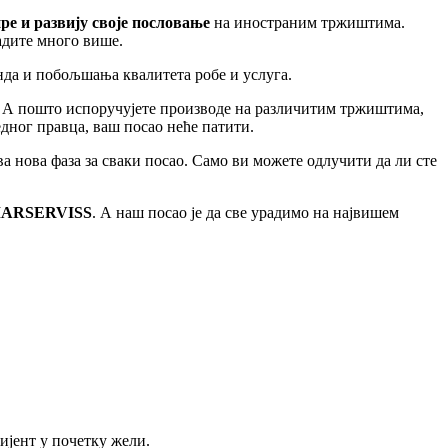
ре и развију своје пословање
на иностраним тржиштима.
радите много више.
нда и побољшања квалитета робе и услуга.
. А пошто испоручујете производе на различитим тржиштима,
едног правца, ваш посао неће патити.
а нова фаза за сваки посао. Само ви можете одлучити да ли сте
LIMARSERVISS
. А наш посао је да све урадимо на највишем
лијент у почетку жели.