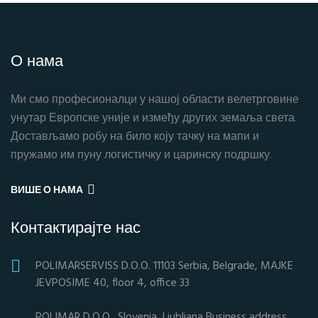
О нама
Ми смо професионалци у нашој области велетрговине
унутар Европске уније и између других земаља света.
Достављамо робу на било коју тачку на мапи и
пружамо им пуну логистичку и царинску подршку.
ВИШЕ О НАМА
Контактирајте нас
POLIMARSERVISS D.O.O. 11103 Serbia, Belgrade, MAJKE
JEVPOSIME 40, floor 4, office 33
POLIMAR D.O.O., Slovenia, Ljubljana Business address